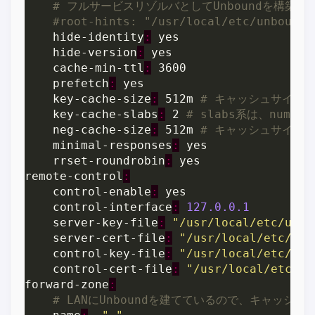
	hide-identity
:
	hide-version
:
	cache-min-ttl
:
	prefetch
:
	key-cache-size
:
 512m 
	key-cache-slabs
:
 2 
	neg-cache-size
:
 512m 
	minimal-responses
:
	rrset-roundrobin
:
remote-control
:
	control-enable
:
	control-interface
:
127.0.0.1
	server-key-file
:
"/usr/local/etc/unbo
	server-cert-file
:
"/usr/local/etc/unb
	control-key-file
:
"/usr/local/etc/unb
	control-cert-file
:
"/usr/local/etc/un
forward-zone
: