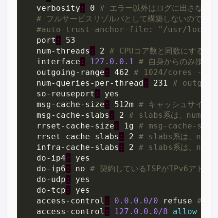
	verbosity
:
 0 
	port
:
	num-threads
:
 2 
	interface
:
127.0.0.1
	outgoing-range
:
 462 
	num-queries-per-thread
:
 231 
	so-reuseport
:
	msg-cache-size
:
 512m 
	msg-cache-slabs
:
 2 
	rrset-cache-size
:
 1g 
	rrset-cache-slabs
:
 2 
	infra-cache-slabs
:
 2 
	do-ip4
:
	do-ip6
:
 no 
	do-udp
:
	do-tcp
:
	access-control
:
0.0.0.0/0
 refuse 
	access-control
:
127.0.0.0/8
allow