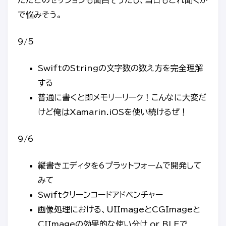
ただどのセッションも面白そうだし、当日もどれ聞くか
で悩みそう。
9/5
SwiftのStringの文字数の数え方を完全理解
する
普通に書くと即メモリーリーク！こんなに大変だ
けど俺はXamarin.iOSを使い続けるぜ！
9/6
縦書きエディタを6プラットフォームで開発して
みて
Swiftクリーンコードアドベンチャー
画像処理における、UIImageとCGImageと
CIImageの効果的な使い分け or BLEで